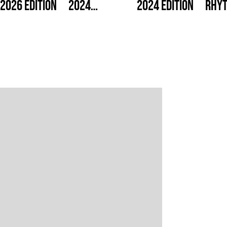
2026 Edition
2024
2024 Edition
Rhy
Edition[/i]
Cast