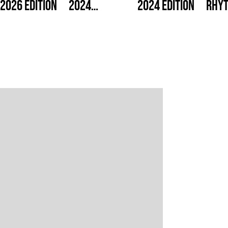
2026 Edition
2024
2024 Edition
Rhy
Edition[/i]
Cast