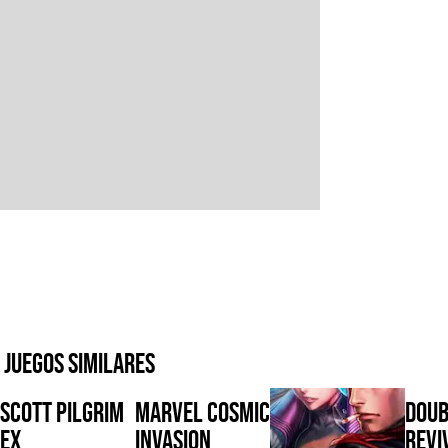
Juegos similares
Scott Pilgrim
Marvel Cosmic
Doub
EX
Invasion
Revi