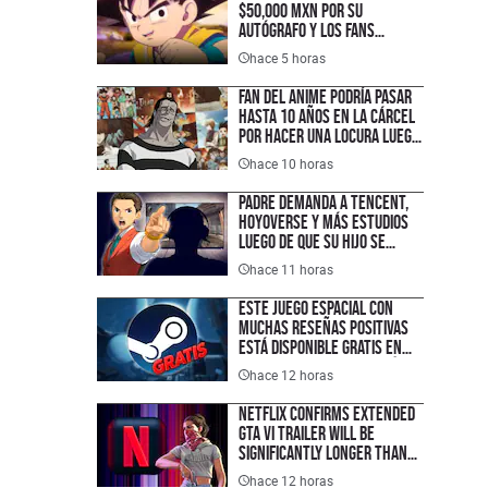
$50,000 MXN por su
autógrafo y los fans
consideran que es un precio
hace 5 horas
excesivo
Fan del anime podría pasar
hasta 10 años en la cárcel
por hacer una locura luego
de no poder ver su serie
hace 10 horas
favorita en un servicio
Padre demanda a Tencent,
HoyoVerse y más estudios
luego de que su hijo se
hiciera adicto a los
hace 11 horas
videojuegos, pero sólo pide
una compensación de $1.50
Este juego espacial con
USD porque quiere hacer un
muchas reseñas positivas
cambio histórico en la
está disponible gratis en
industria
Steam, pero la promoción
hace 12 horas
acabará en unas horas y es
tu última oportunidad para
Netflix Confirms Extended
ahorrar $300 pesos
GTA VI Trailer Will Be
Significantly Longer Than
Fans Anticipate
hace 12 horas