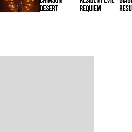
Desert
Requiem
Resu
Reig
Saros
War