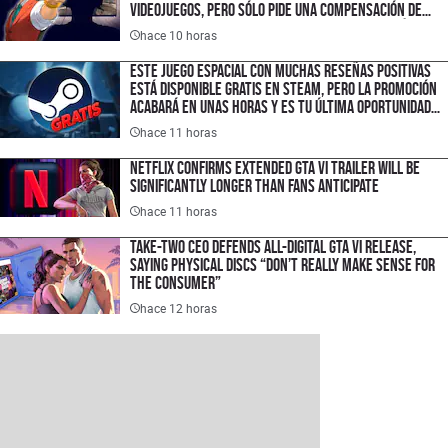
videojuegos, pero sólo pide una compensación de
$1.50 USD porque quiere hacer un cambio histórico
hace 10 horas
en la industria
Este juego espacial con muchas reseñas positivas
está disponible gratis en Steam, pero la promoción
acabará en unas horas y es tu última oportunidad
para ahorrar $300 pesos
hace 11 horas
Netflix Confirms Extended GTA VI Trailer Will Be
Significantly Longer Than Fans Anticipate
hace 11 horas
Take-Two CEO Defends All-Digital GTA VI Release,
Saying Physical Discs “Don’t Really Make Sense for
the Consumer”
hace 12 horas