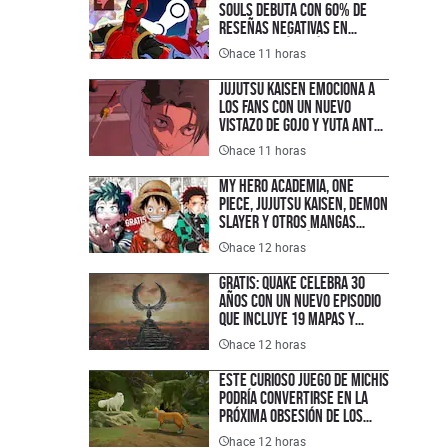
Souls debuta con 60% de
reseñas negativas en
Steam, ¿qué está mal con el
hace 11 horas
nuevo juego de lucha de
PlayStation?
Jujutsu Kaisen emociona a
los fans con un nuevo
vistazo de Gojo y Yuta antes
de su gran anuncio
hace 11 horas
My Hero Academia, One
Piece, Jujutsu Kaisen, Demon
Slayer y otros mangas
populares están gratis en
hace 12 horas
PC y móviles gracias a
Shueisha, y así puedes
Gratis: Quake celebra 30
leerlos en español
años con un nuevo episodio
que incluye 19 mapas y
otras novedades que ya
hace 12 horas
están disponibles en
consolas, PC y Game Pass
Este curioso juego de michis
podría convertirse en la
próxima obsesión de los
fans de los RPG
hace 12 horas