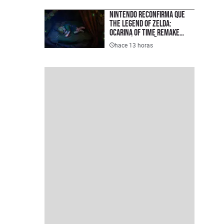
Nintendo reconfirma que
The Legend of Zelda:
Ocarina of Time Remake
llegará este año y el rumor
hace 13 horas
de noviembre toma fuerza