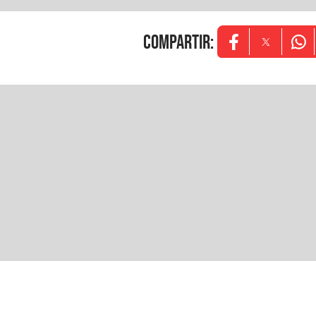
COMPARTIR
:
Opens in new w
Opens in
Ope