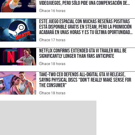
videojuegos, pero sólo pide una compensación de
$1.50 USD porque quiere hacer un cambio histórico
hace 16 horas
en la industria
Este juego espacial con muchas reseñas positivas
está disponible gratis en Steam, pero la promoción
acabará en unas horas y es tu última oportunidad
para ahorrar $300 pesos
hace 17 horas
Netflix Confirms Extended GTA VI Trailer Will Be
Significantly Longer Than Fans Anticipate
hace 18 horas
Take-Two CEO Defends All-Digital GTA VI Release,
Saying Physical Discs “Don’t Really Make Sense for
the Consumer”
hace 18 horas