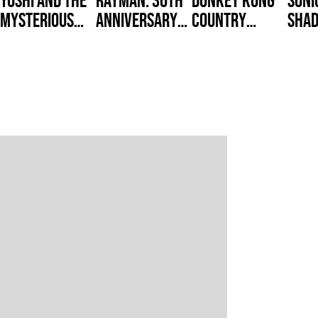
Mysterious
Anniversary
Country
Sha
Book
Edition
Returns HD
Gene