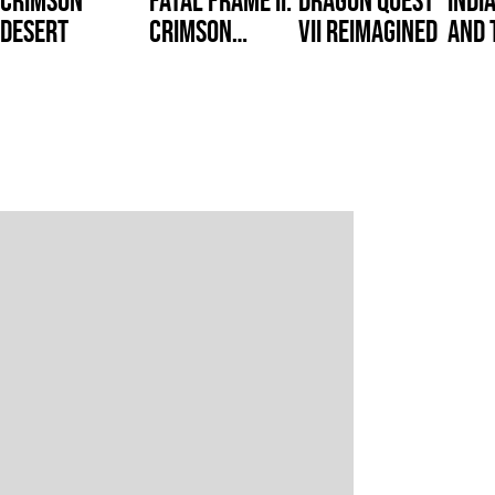
Desert
Crimson
VII Reimagined
and 
Butterfly
Circ
REMAKE?