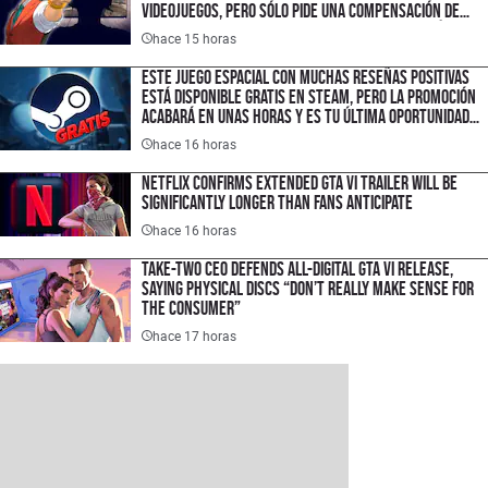
videojuegos, pero sólo pide una compensación de
$1.50 USD porque quiere hacer un cambio histórico
hace 15 horas
en la industria
Este juego espacial con muchas reseñas positivas
está disponible gratis en Steam, pero la promoción
acabará en unas horas y es tu última oportunidad
para ahorrar $300 pesos
hace 16 horas
Netflix Confirms Extended GTA VI Trailer Will Be
Significantly Longer Than Fans Anticipate
hace 16 horas
Take-Two CEO Defends All-Digital GTA VI Release,
Saying Physical Discs “Don’t Really Make Sense for
the Consumer”
hace 17 horas