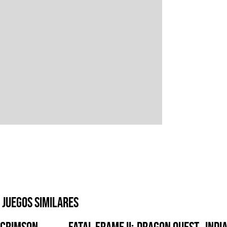
Juegos similares
Crimson
FATAL FRAME II:
Dragon Quest
Indi