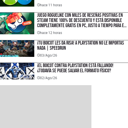
hace 11 horas
Juego roguelike con miles de reseñas positivas en
Steam tiene 100% de descuento y está disponible
completamente gratis en PC, justo a tiempo para el
lanzamiento de su secuela
hace 12 horas
¡TU BOICOT LES DA RISA! A PlayStation no le importas
nada | SPEEDRUN
03/Ago/26
¡El boicot contra PlayStation está fallando!
¿Todavía se puede salvar el formato físico?
02/Ago/26