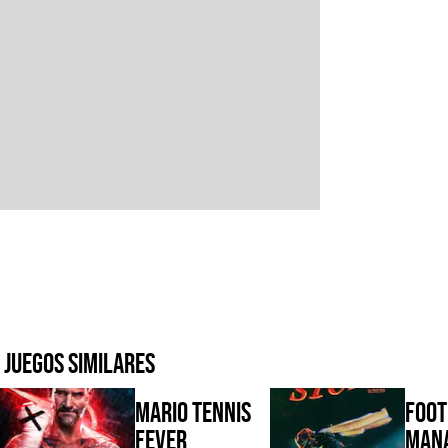
Juegos similares
Mario Tennis
Foot
Fever
Mana