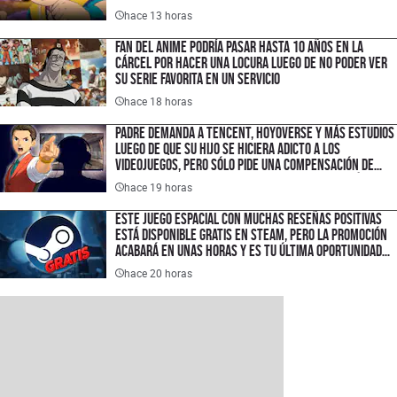
hace 13 horas
Fan del anime podría pasar hasta 10 años en la
cárcel por hacer una locura luego de no poder ver
su serie favorita en un servicio
hace 18 horas
Padre demanda a Tencent, HoyoVerse y más estudios
luego de que su hijo se hiciera adicto a los
videojuegos, pero sólo pide una compensación de
$1.50 USD porque quiere hacer un cambio histórico
hace 19 horas
en la industria
Este juego espacial con muchas reseñas positivas
está disponible gratis en Steam, pero la promoción
acabará en unas horas y es tu última oportunidad
para ahorrar $300 pesos
hace 20 horas