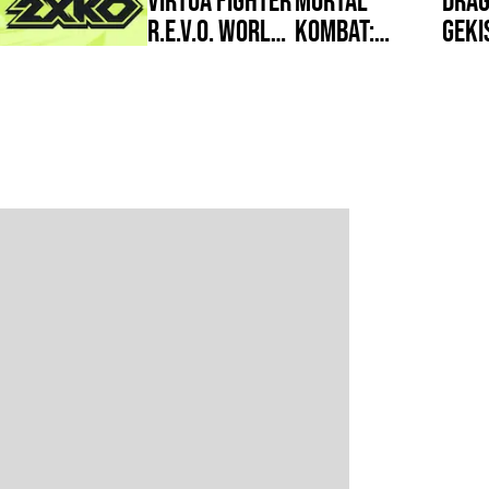
R.E.V.O. World
Kombat:
Geki
Stage
Legacy
Squ
2XKO
Kollection