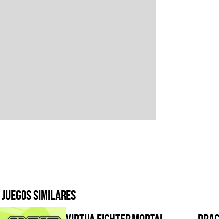
Juegos similares
Virtua Fighter
Mortal
Drag