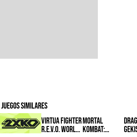
Juegos similares
Virtua Fighter
Mortal
Drag
R.E.V.O. World
Kombat:
Geki