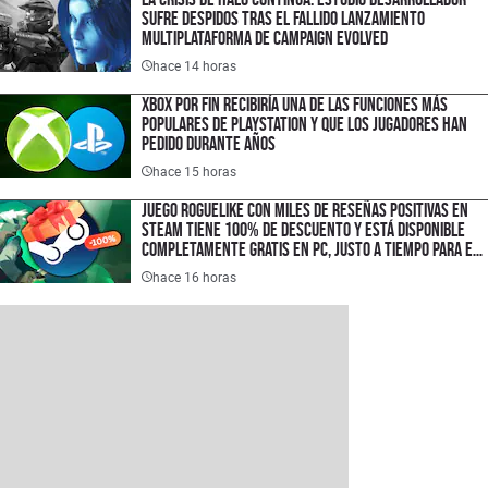
sufre despidos tras el fallido lanzamiento
multiplataforma de Campaign Evolved
hace 14 horas
XBOX por fin recibiría una de las funciones más
populares de PlayStation y que los jugadores han
pedido durante años
hace 15 horas
Juego roguelike con miles de reseñas positivas en
Steam tiene 100% de descuento y está disponible
completamente gratis en PC, justo a tiempo para el
lanzamiento de su secuela
hace 16 horas