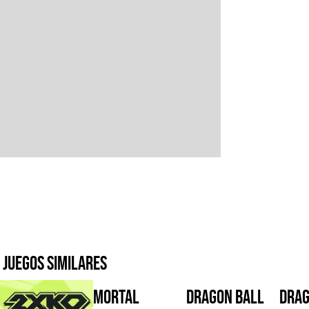
Juegos similares
Mortal
Dragon Ball
DRAG