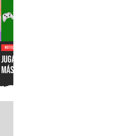
NOTICIAS
Jugadores de EUA juegan
más en XBOX One que en
XBOX Series X|S: encuesta
muestra el desastre de
Microsoft en uno de los
mercados más importantes