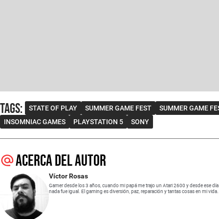
Tags
:
STATE OF PLAY
SUMMER GAME FEST
SUMMER GAME FE
INSOMNIAC GAMES
PLAYSTATION 5
SONY
Acerca del autor
Víctor Rosas
Gamer desde los 3 años, cuando mi papá me trajo un Atari 2600 y desde ese día
nada fue igual. El gaming es diversión, paz, reparación y tantas cosas en mi vida.