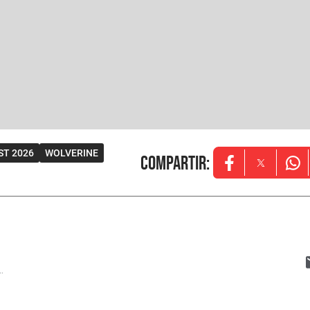
ST 2026
WOLVERINE
Compartir
:
Opens in new w
Opens in
Ope
..