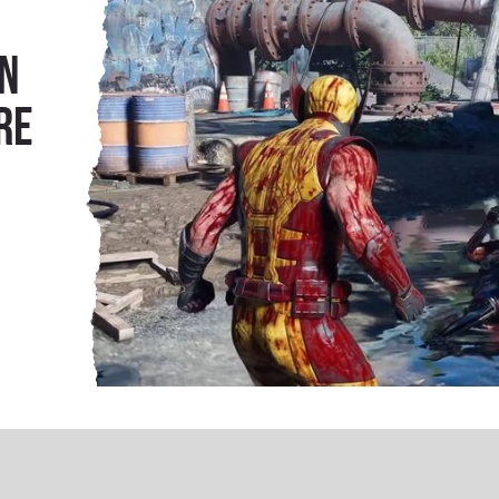
ón
re