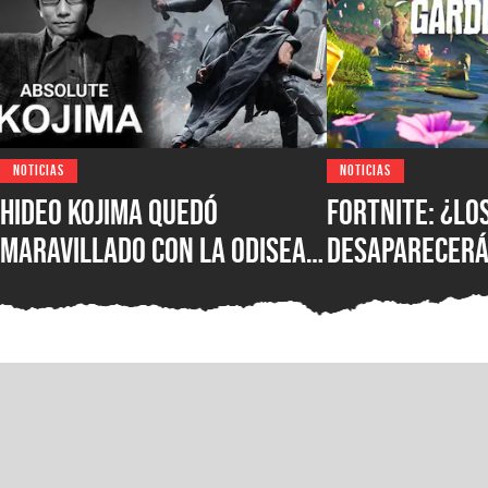
NOTICIAS
NOTICIAS
Hideo Kojima quedó
Fortnite: ¿lo
maravillado con La Odisea
desaparecerá
de Christopher Nolan: “Fue
temporada? E
magnífica”
confirmó su f
más novedade