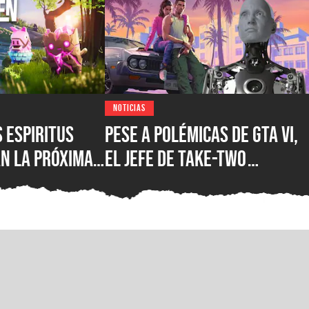
NOTICIAS
s espiritus
Pese a polémicas de GTA VI,
n la próxima
el jefe de Take-Two
pic Games
asegura que no creen en la
uturo y hay
IA como sustituto de la
s en camino
creatividad humana