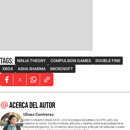
Tags
:
NINJA THEORY
COMPULSION GAMES
DOUBLE FINE
XBOX
ASHA SHARMA
MICROSOFT
Opens in new window
Opens in new window
Opens in new window
Acerca del autor
Ulises Contreras
Editor y redactor desde 2020. Amo los juegos de peleas y los FPS, pero soy
malísimo en todos. Escribo noticias, artículos y reseñas sobre la actualidad de la
industria del gaming. En mi tiempo libre me pongo a dibujar, ver películas o pasar