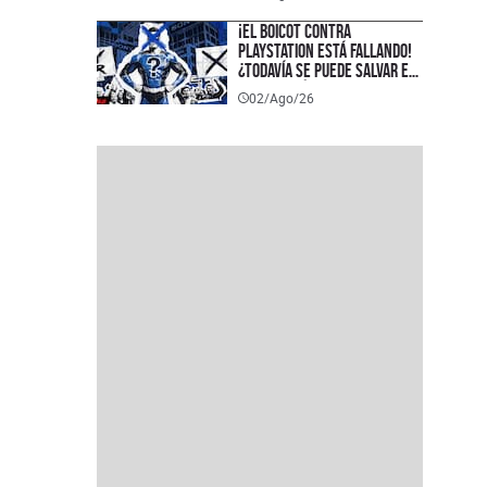
¡El boicot contra
PlayStation está fallando!
¿Todavía se puede salvar el
formato físico?
02/Ago/26