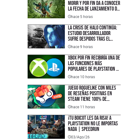
morir y por fin da a conocer
la fecha de lanzamiento de
su nuevo juego
hace 5 horas
La crisis de Halo continúa:
estudio desarrollador
sufre despidos tras el
fallido lanzamiento
hace 9 horas
multiplataforma de
Campaign Evolved
XBOX por fin recibiría una de
las funciones más
populares de PlayStation y
que los jugadores han
hace 10 horas
pedido durante años
Juego roguelike con miles
de reseñas positivas en
Steam tiene 100% de
descuento y está disponible
hace 11 horas
completamente gratis en
PC, justo a tiempo para el
¡TU BOICOT LES DA RISA! A
lanzamiento de su secuela
PlayStation no le importas
nada | SPEEDRUN
03/Ago/26