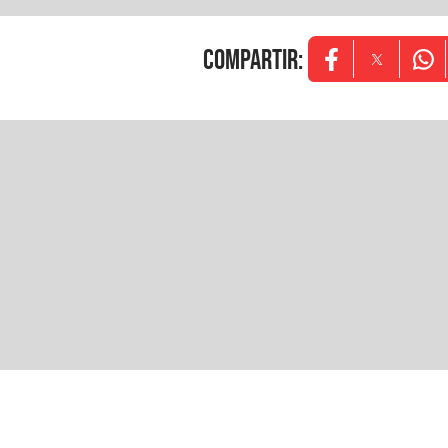
COMPARTIR
:
Opens in new w
Opens in
Ope