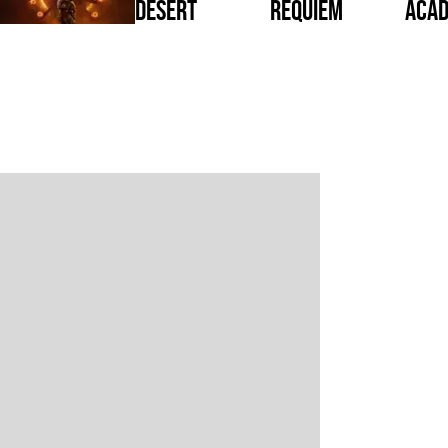
Desert
Requiem
Acad
Just
Saros