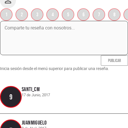
1
2
3
4
5
6
7
8
PUBLICAR
Inicia sesión desde el menú superior para publicar una reseña.
santi_cm
17 de Junio, 2017
9
Juanmiguelo