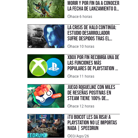
morir y por fin da a conocer
la fecha de lanzamiento de
su nuevo juego
hace 6 horas
La crisis de Halo continúa:
estudio desarrollador
sufre despidos tras el
fallido lanzamiento
hace 10 horas
multiplataforma de
Campaign Evolved
XBOX por fin recibiría una de
las funciones más
populares de PlayStation y
que los jugadores han
hace 11 horas
pedido durante años
Juego roguelike con miles
de reseñas positivas en
Steam tiene 100% de
descuento y está disponible
hace 12 horas
completamente gratis en
PC, justo a tiempo para el
¡TU BOICOT LES DA RISA! A
lanzamiento de su secuela
PlayStation no le importas
nada | SPEEDRUN
03/Ago/26