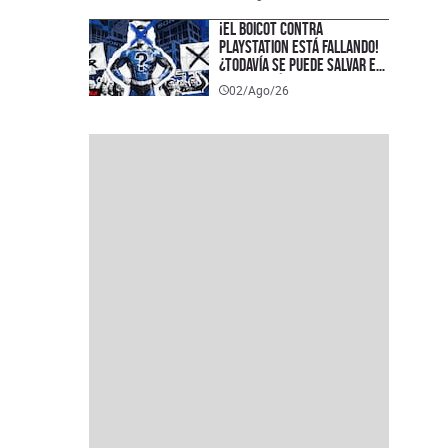
¡El boicot contra
PlayStation está fallando!
¿Todavía se puede salvar el
formato físico?
02/Ago/26