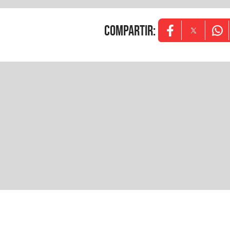
COMPARTIR
:
Opens in new w
Opens in
Ope