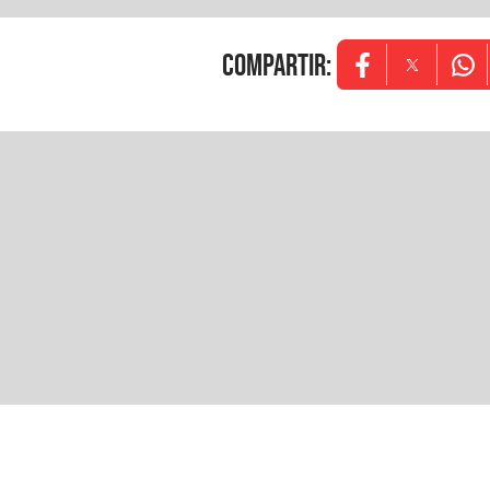
COMPARTIR
:
Opens in new w
Opens in
Ope