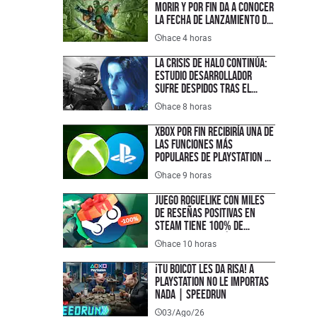
morir y por fin da a conocer
la fecha de lanzamiento de
su nuevo juego
hace 4 horas
La crisis de Halo continúa:
estudio desarrollador
sufre despidos tras el
fallido lanzamiento
hace 8 horas
multiplataforma de
Campaign Evolved
XBOX por fin recibiría una de
las funciones más
populares de PlayStation y
que los jugadores han
hace 9 horas
pedido durante años
Juego roguelike con miles
de reseñas positivas en
Steam tiene 100% de
descuento y está disponible
hace 10 horas
completamente gratis en
PC, justo a tiempo para el
¡TU BOICOT LES DA RISA! A
lanzamiento de su secuela
PlayStation no le importas
nada | SPEEDRUN
03/Ago/26