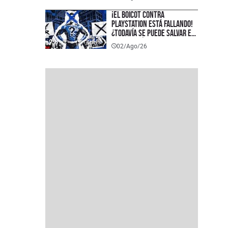
¡El boicot contra
PlayStation está fallando!
¿Todavía se puede salvar el
formato físico?
02/Ago/26