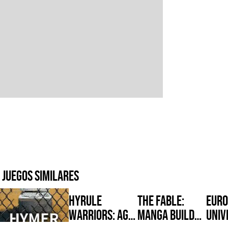
Juegos similares
Hyrule
The Fable:
Euro
Warriors: Age
Manga Build
Univ