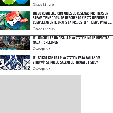
hace 12 horas
Juego roguelike con miles de reseñas positivas en
Steam tiene 100% de descuento y está disponible
completamente gratis en PC, justo a tiempo para el
lanzamiento de su secuela
hace 13 horas
¡TU BOICOT LES DA RISA! A PlayStation no le importas
nada | SPEEDRUN
03/Ago/26
¡El boicot contra PlayStation está fallando!
¿Todavía se puede salvar el formato físico?
02/Ago/26