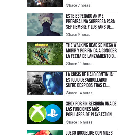
hace 7 horas
Este esperado anime
prepara una sorpresa para
septiembre y los fans de
Kaiju No. 8 querrán verla
hace 9 horas
The Walking Dead se niega a
morir y por fin da a conocer
la fecha de lanzamiento de
su nuevo juego
hace 11 horas
La crisis de Halo continúa:
estudio desarrollador
sufre despidos tras el
fallido lanzamiento
hace 14 horas
multiplataforma de
Campaign Evolved
XBOX por fin recibiría una de
las funciones más
populares de PlayStation y
que los jugadores han
hace 16 horas
pedido durante años
Juego roguelike con miles