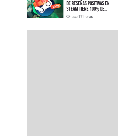
de reseñas positivas en
Steam tiene 100% de
descuento y está disponible
hace 17 horas
completamente gratis en
PC, justo a tiempo para el
lanzamiento de su secuela