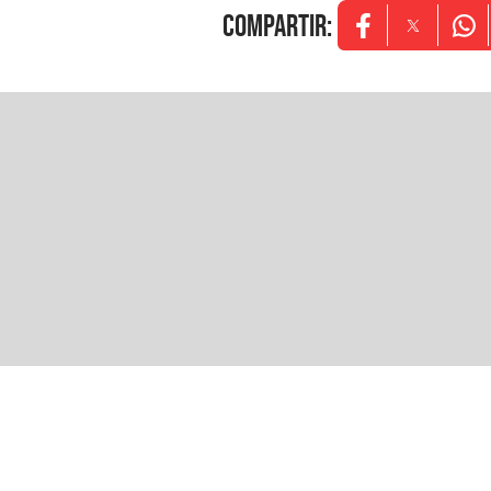
COMPARTIR
:
Opens in new w
Opens in
Ope