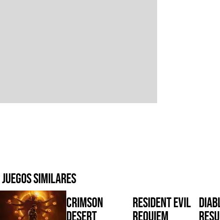
Juegos similares
Crimson
Resident Evil
Diabl
Desert
Requiem
Resu