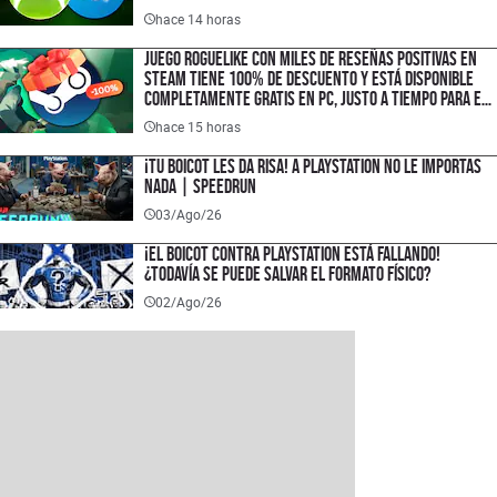
hace 14 horas
Juego roguelike con miles de reseñas positivas en
Steam tiene 100% de descuento y está disponible
completamente gratis en PC, justo a tiempo para el
lanzamiento de su secuela
hace 15 horas
¡TU BOICOT LES DA RISA! A PlayStation no le importas
nada | SPEEDRUN
03/Ago/26
¡El boicot contra PlayStation está fallando!
¿Todavía se puede salvar el formato físico?
02/Ago/26