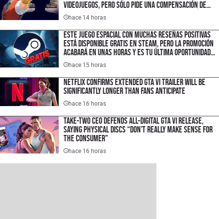
videojuegos, pero sólo pide una compensación de
$1.50 USD porque quiere hacer un cambio histórico
hace 14 horas
en la industria
Este juego espacial con muchas reseñas positivas
está disponible gratis en Steam, pero la promoción
acabará en unas horas y es tu última oportunidad
para ahorrar $300 pesos
hace 15 horas
Netflix Confirms Extended GTA VI Trailer Will Be
Significantly Longer Than Fans Anticipate
hace 16 horas
Take-Two CEO Defends All-Digital GTA VI Release,
Saying Physical Discs “Don’t Really Make Sense for
the Consumer”
hace 16 horas