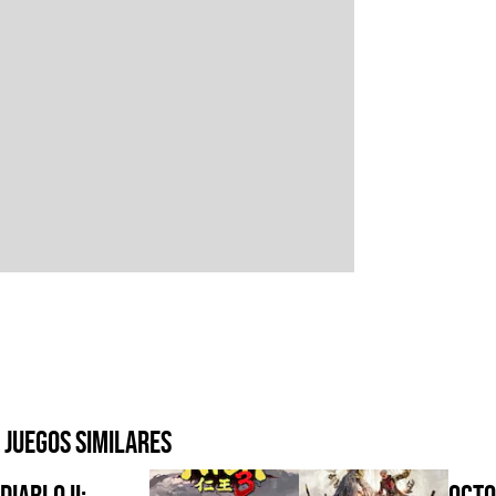
Juegos similares
Diablo II:
Octo