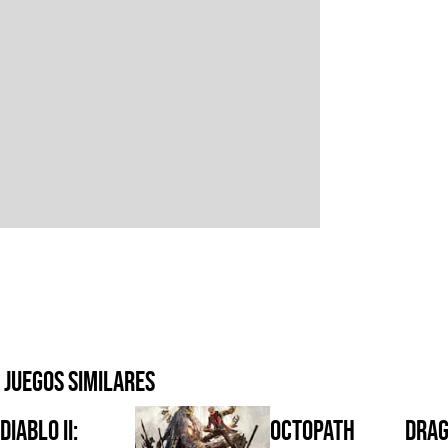
Juegos similares
Diablo II:
Octopath
DRAG