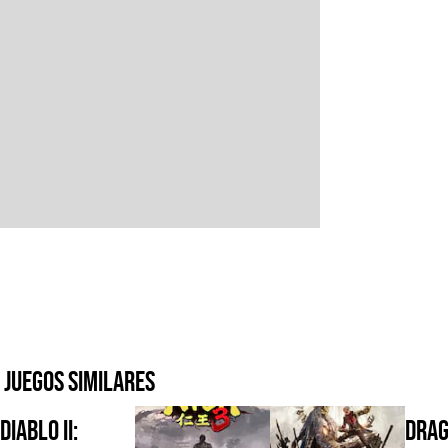
Juegos similares
Diablo II:
DRAG