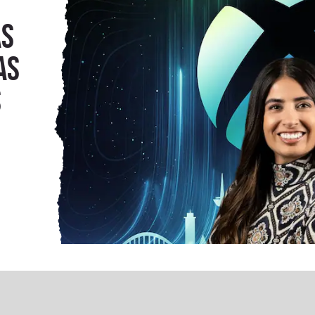
ás
as
s