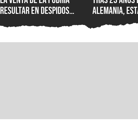
resultar en despidos
Alemania, est
masivos y la venta de
Wolfenstein p
estudios como BioWare,
disponible en
señalan fuentes
original en P
confiables
GOG y Microso