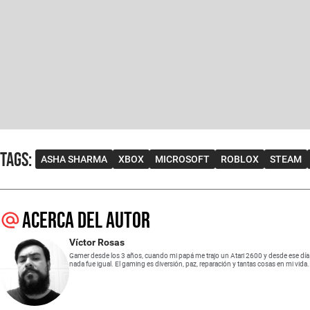
Tags
:
ASHA SHARMA
XBOX
MICROSOFT
ROBLOX
STEAM
Acerca del autor
Víctor Rosas
Gamer desde los 3 años, cuando mi papá me trajo un Atari 2600 y desde ese día
nada fue igual. El gaming es diversión, paz, reparación y tantas cosas en mi vida.