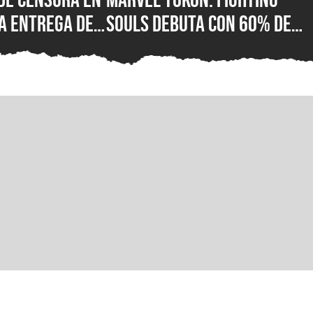
a entrega de
Souls debuta con 60% de
or fin está
reseñas negativas en
 su versión
Steam, ¿qué está mal con e
C para Steam,
nuevo juego de lucha de
ft Store
PlayStation?