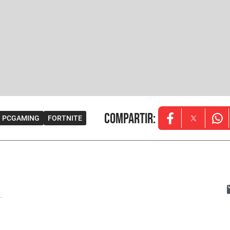
Compartir
:
PCGAMING
FORTNITE
Opens in new w
Opens in
Ope
..