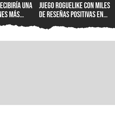
ecibiría una
Juego roguelike con miles
nes más
de reseñas positivas en
PlayStation y
Steam tiene 100% de
ores han
descuento y está
te años
disponible completamente
gratis en PC, justo a tiempo
para el lanzamiento de su
secuela