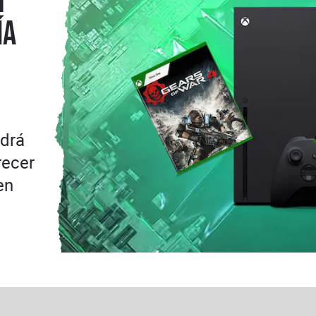
n
ía
ndrá
recer
en