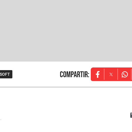
Compartir
:
SOFT
Opens in new w
Opens in
Ope
..