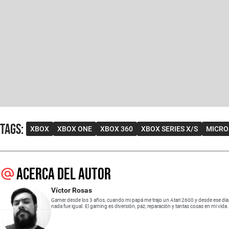
Tags
:
XBOX
XBOX ONE
XBOX 360
XBOX SERIES X/S
MICRO
Acerca del autor
Víctor Rosas
Gamer desde los 3 años, cuando mi papá me trajo un Atari 2600 y desde ese día
nada fue igual. El gaming es diversión, paz, reparación y tantas cosas en mi vida.