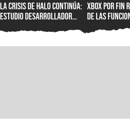
La crisis de Halo continúa:
XBOX por fin r
estudio desarrollador
de las funcio
sufre despidos tras el
populares de 
fallido lanzamiento
que los jugad
multiplataforma de
pedido duran
Campaign Evolved