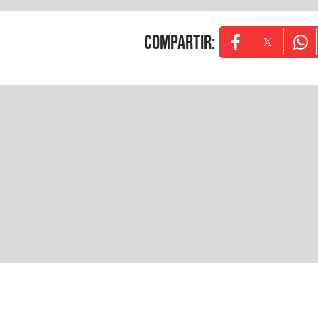
COMPARTIR
:
Opens in new w
Opens in
Ope