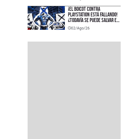
¡El boicot contra
PlayStation está fallando!
¿Todavía se puede salvar el
formato físico?
02/Ago/26