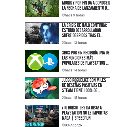
morir y por fin da a conocer
la fecha de lanzamiento de
su nuevo juego
hace 9 horas
La crisis de Halo continúa:
estudio desarrollador
sufre despidos tras el
fallido lanzamiento
hace 13 horas
multiplataforma de
Campaign Evolved
XBOX por fin recibiría una de
las funciones más
populares de PlayStation y
que los jugadores han
hace 14 horas
pedido durante años
Juego roguelike con miles
de reseñas positivas en
Steam tiene 100% de
descuento y está disponible
hace 15 horas
completamente gratis en
PC, justo a tiempo para el
¡TU BOICOT LES DA RISA! A
lanzamiento de su secuela
PlayStation no le importas
nada | SPEEDRUN
03/Ago/26