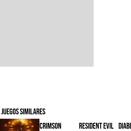
Juegos similares
Crimson
Resident Evil
Diabl