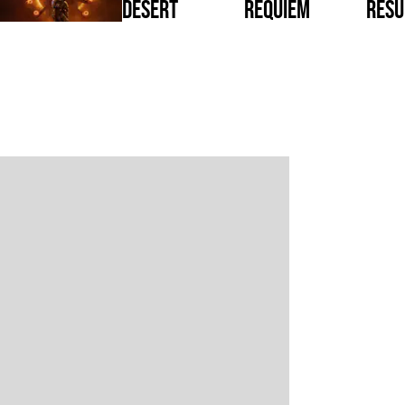
Desert
Requiem
Resu
Reig
Saros
War