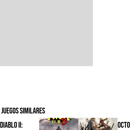
Juegos similares
Diablo II:
Octo