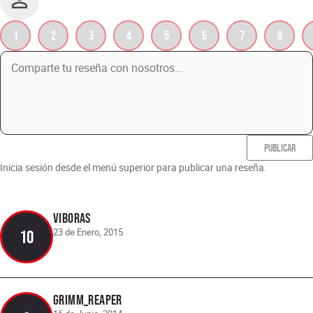
1
2
3
4
5
6
7
8
PUBLICAR
Inicia sesión desde el menú superior para publicar una reseña.
Viboras
23 de Enero, 2015
10
grimm_reaper