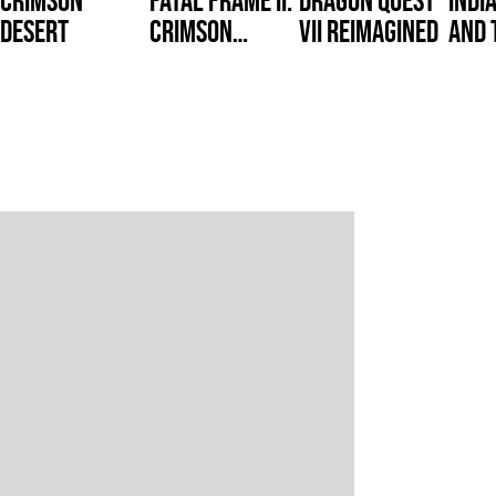
Desert
Crimson
VII Reimagined
and 
Butterfly
Circ
REMAKE?