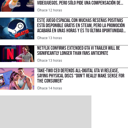
videojuegos, pero sólo pide una compensación de
$1.50 USD porque quiere hacer un cambio histórico
hace 12 horas
en la industria
Este juego espacial con muchas reseñas positivas
está disponible gratis en Steam, pero la promoción
acabará en unas horas y es tu última oportunidad
para ahorrar $300 pesos
hace 13 horas
Netflix Confirms Extended GTA VI Trailer Will Be
Significantly Longer Than Fans Anticipate
hace 13 horas
Take-Two CEO Defends All-Digital GTA VI Release,
Saying Physical Discs “Don’t Really Make Sense for
the Consumer”
hace 14 horas