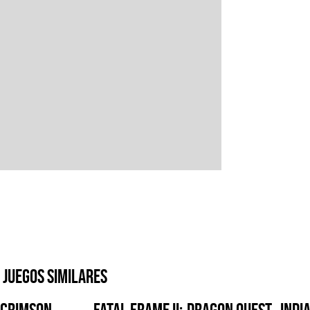
Juegos similares
Crimson
FATAL FRAME II:
Dragon Quest
Indi