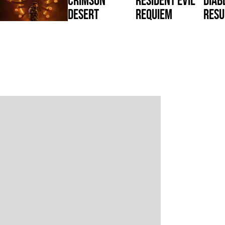
Desert
Requiem
Resu
Reig
Saros
War