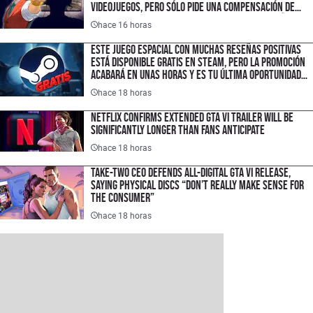
videojuegos, pero sólo pide una compensación de
$1.50 USD porque quiere hacer un cambio histórico
hace 16 horas
en la industria
Este juego espacial con muchas reseñas positivas
está disponible gratis en Steam, pero la promoción
acabará en unas horas y es tu última oportunidad
para ahorrar $300 pesos
hace 18 horas
Netflix Confirms Extended GTA VI Trailer Will Be
Significantly Longer Than Fans Anticipate
hace 18 horas
Take-Two CEO Defends All-Digital GTA VI Release,
Saying Physical Discs “Don’t Really Make Sense for
the Consumer”
hace 18 horas