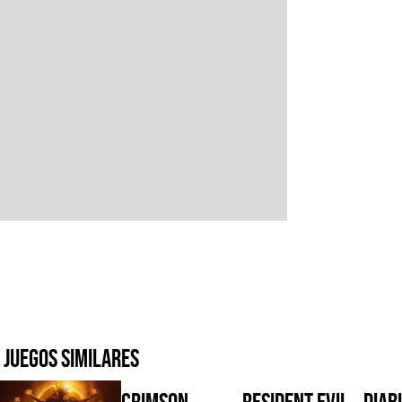
Juegos similares
Crimson
Resident Evil
Diabl