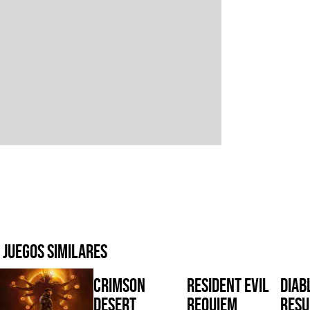
Juegos similares
Crimson
Resident Evil
Diabl
Desert
Requiem
Resu