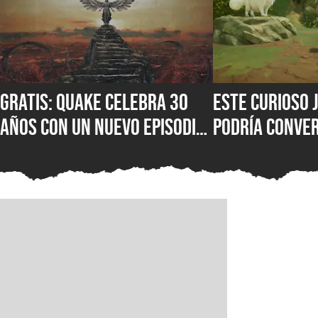
Gratis: Quake celebra 30
Este curioso 
años con un nuevo episodio
podría conver
que incluye 19 mapas y
próxima obses
otras novedades que ya
fans de los R
están disponibles en
consolas, PC y Game Pass