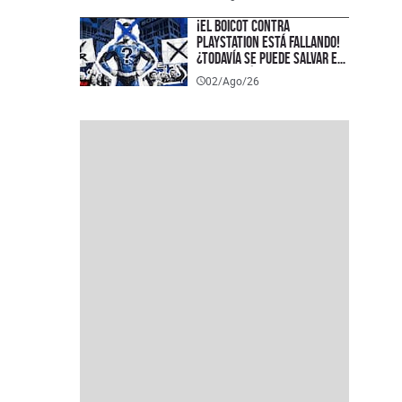
¡El boicot contra
PlayStation está fallando!
¿Todavía se puede salvar el
formato físico?
02/Ago/26