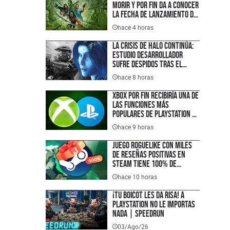
morir y por fin da a conocer
la fecha de lanzamiento de
su nuevo juego
hace 4 horas
La crisis de Halo continúa:
estudio desarrollador
sufre despidos tras el
fallido lanzamiento
hace 8 horas
multiplataforma de
Campaign Evolved
XBOX por fin recibiría una de
las funciones más
populares de PlayStation y
que los jugadores han
hace 9 horas
pedido durante años
Juego roguelike con miles
de reseñas positivas en
Steam tiene 100% de
descuento y está disponible
hace 10 horas
completamente gratis en
PC, justo a tiempo para el
¡TU BOICOT LES DA RISA! A
lanzamiento de su secuela
PlayStation no le importas
nada | SPEEDRUN
03/Ago/26