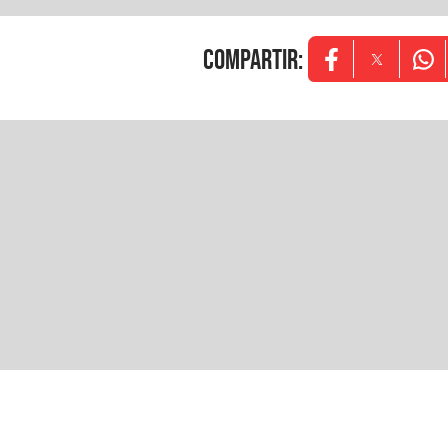
COMPARTIR
:
Opens in new w
Opens in
Ope