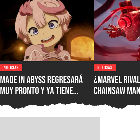
NOTICIAS
NOTICIAS
Made in Abyss regresará
¿Marvel Rival
muy pronto y ya tiene
Chainsaw Man
ventana de estreno, la
comparan a Th
nueva película llegará a
Demonio Pist
los cines de japoneses en
2026