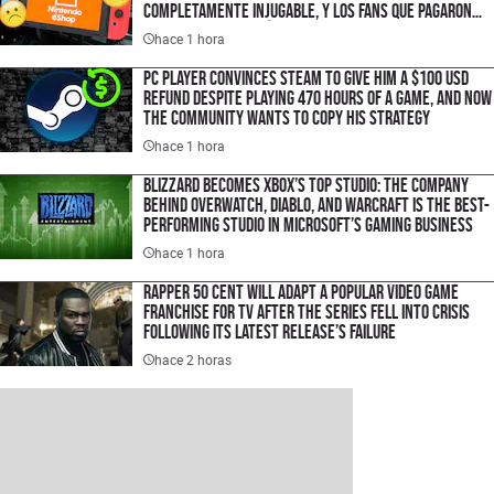
completamente injugable, y los fans que pagaron
hasta $60 USD por él no pueden pedir un reembolso
hace 1 hora
PC Player Convinces Steam to Give Him a $100 USD
Refund Despite Playing 470 Hours of a Game, and Now
the Community Wants to Copy His Strategy
hace 1 hora
Blizzard Becomes Xbox’s Top Studio: The Company
Behind Overwatch, Diablo, and Warcraft Is the Best-
Performing Studio in Microsoft’s Gaming Business
hace 1 hora
Rapper 50 Cent Will Adapt a Popular Video Game
Franchise for TV After the Series Fell Into Crisis
Following Its Latest Release’s Failure
hace 2 horas