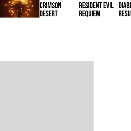
Crimson
Resident Evil
Diabl
Desert
Requiem
Resu
Reig
Saros
War