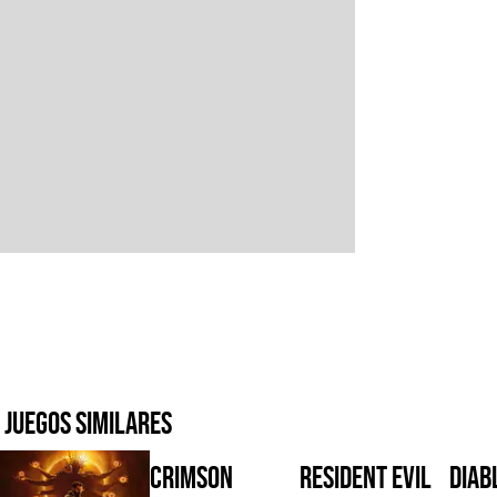
Juegos similares
Crimson
Resident Evil
Diabl