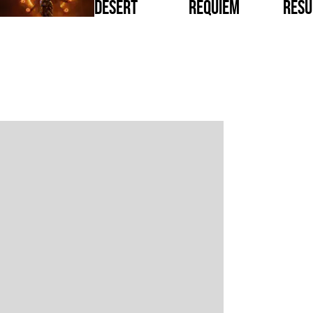
Desert
Requiem
Resu
Reig
Saros
War