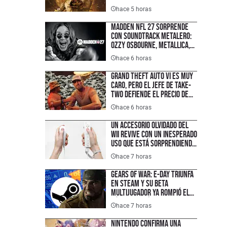
hace 5 horas
Madden NFL 27 sorprende
con soundtrack metalero:
Ozzy Osbourne, Metallica,
Motörhead, Lamb of God y
hace 6 horas
más grupos están en la
lista del juego de futbol
Grand Theft Auto VI es muy
americano
caro, pero el jefe de Take-
Two defiende el precio de
hasta $100 USD y explica
hace 6 horas
cuánto costarán sus
próximos juegos
Un accesorio olvidado del
Wii revive con un inesperado
uso que está sorprendiendo
a creadores de contenido
hace 7 horas
Gears of War: E-Day triunfa
en Steam y su Beta
multijugador ya rompió el
récord histórico de
hace 7 horas
jugadores de la franquicia
en PC
Nintendo confirma una