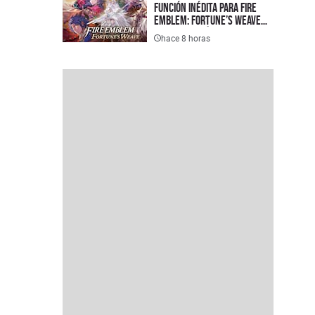
función inédita para Fire
Emblem: Fortune’s Weave
que cambiará la forma de
hace 8 horas
jugar