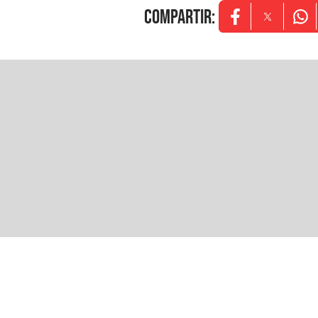
COMPARTIR
:
Opens in new w
Opens in
Ope