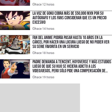
hace 12 horas
La voz de Goku cobra más de $50,000 MXN por su
autógrafo y los fans consideran que es un precio
excesivo
hace 14 horas
Fan del anime podría pasar hasta 10 años en la
cárcel por hacer una locura luego de no poder ver
su serie favorita en un servicio
hace 18 horas
Padre demanda a Tencent, HoyoVerse y más estudios
luego de que su hijo se hiciera adicto a los
videojuegos, pero sólo pide una compensación de
$1.50 USD porque quiere hacer un cambio histórico
hace 19 horas
en la industria