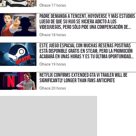
hace 17 horas
Padre demanda a Tencent, HoyoVerse y más estudios
luego de que su hijo se hiciera adicto a los
videojuegos, pero sólo pide una compensación de
$1.50 USD porque quiere hacer un cambio histórico
hace 18 horas
en la industria
Este juego espacial con muchas reseñas positivas
está disponible gratis en Steam, pero la promoción
acabará en unas horas y es tu última oportunidad
para ahorrar $300 pesos
hace 19 horas
Netflix Confirms Extended GTA VI Trailer Will Be
Significantly Longer Than Fans Anticipate
hace 20 horas