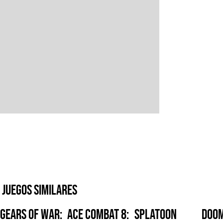
Juegos similares
Gears of War:
Ace Combat 8:
Splatoon
Doom