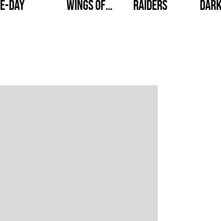
E-Day
Wings of
Raiders
Dark
Theve
Reve