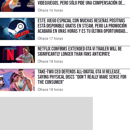
videojuegos, pero sólo pide una compensación de
$1.50 USD porque quiere hacer un cambio histórico
hace 16 horas
en la industria
Este juego espacial con muchas reseñas positivas
está disponible gratis en Steam, pero la promoción
acabará en unas horas y es tu última oportunidad
para ahorrar $300 pesos
hace 17 horas
Netflix Confirms Extended GTA VI Trailer Will Be
Significantly Longer Than Fans Anticipate
hace 18 horas
Take-Two CEO Defends All-Digital GTA VI Release,
Saying Physical Discs “Don’t Really Make Sense for
the Consumer”
hace 18 horas