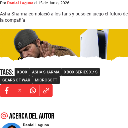
Por
el
15 de Junio, 2026
Daniel Laguna
Asha Sharma complació a los fans y puso en juego el futuro de
la compañía
Tags
:
XBOX
ASHA SHARMA
XBOX SERIES X / S
GEARS OF WAR
MICROSOFT
Opens in new window
Opens in new window
Opens in new window
Acerca del autor
Daniel Laguna