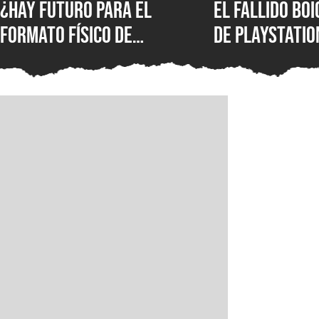
¿Hay futuro para el
El fallido bo
formato físico de
de PlayStatio
videojuegos en México?
quién podrá s
Entrevista con Iván
formato físic
Castillo, analista de
Circana