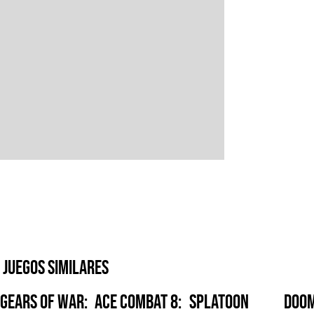
Juegos similares
Gears of War:
Ace Combat 8:
Splatoon
Doom