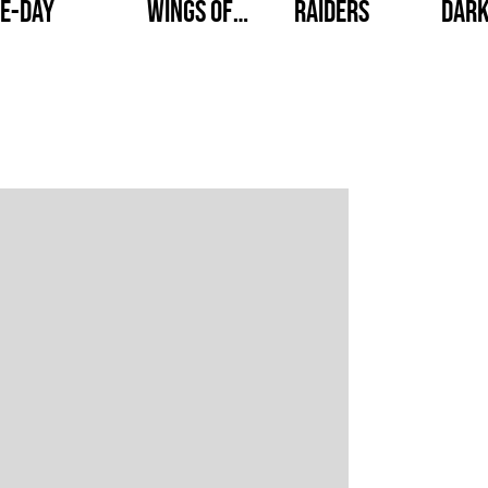
E-Day
Wings of
Raiders
Dark
Theve
Reve