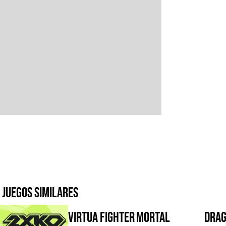
Juegos similares
Virtua Fighter
Mortal
Drag