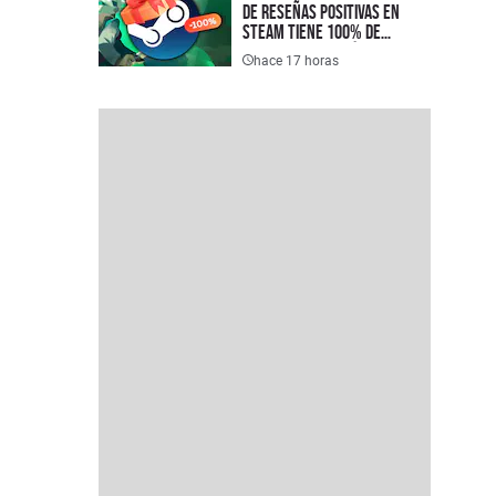
de reseñas positivas en
Steam tiene 100% de
descuento y está disponible
hace 17 horas
completamente gratis en
PC, justo a tiempo para el
lanzamiento de su secuela