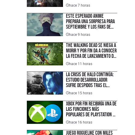
hace 7 horas
Este esperado anime
prepara una sorpresa para
septiembre y los fans de
Kaiju No. 8 querrán verla
hace 9 horas
The Walking Dead se niega a
morir y por fin da a conocer
la fecha de lanzamiento de
su nuevo juego
hace 11 horas
La crisis de Halo continúa:
estudio desarrollador
sufre despidos tras el
fallido lanzamiento
hace 15 horas
multiplataforma de
Campaign Evolved
XBOX por fin recibiría una de
las funciones más
populares de PlayStation y
que los jugadores han
hace 16 horas
pedido durante años
Juego roguelike con miles