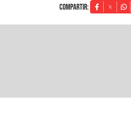
COMPARTIR
:
Opens in new w
Opens in
Ope